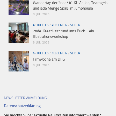
Wandertag der 2nde/10. Kl.: Action, Teamgeist
und jede Menge Spaß im Jumphouse
8. JULI 2026
AKTUELLES
/
ALLGEMEIN
/
SLIDER
2nde: Kreativität rund ums Buch – ein
Illustrationsworkshop
8. JULI 2026
AKTUELLES
/
ALLGEMEIN
/
SLIDER
Filmwoche am DFG
8. JULI 2026
NEWSLETTER ANMELDUNG
Datenschutzerklärung
Sie möchten über aktuelle Neuigkeiten informiert werden?