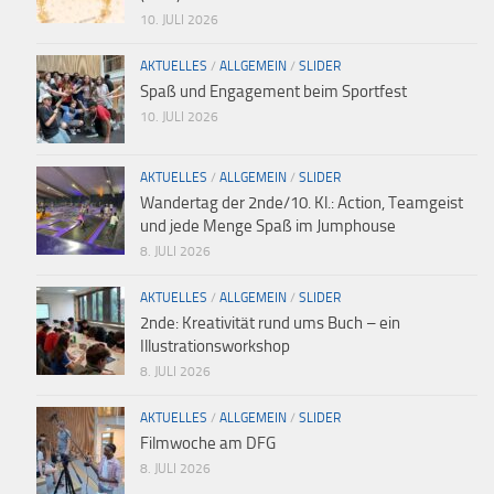
10. JULI 2026
AKTUELLES
/
ALLGEMEIN
/
SLIDER
Spaß und Engagement beim Sportfest
10. JULI 2026
AKTUELLES
/
ALLGEMEIN
/
SLIDER
Wandertag der 2nde/10. Kl.: Action, Teamgeist
und jede Menge Spaß im Jumphouse
8. JULI 2026
AKTUELLES
/
ALLGEMEIN
/
SLIDER
2nde: Kreativität rund ums Buch – ein
Illustrationsworkshop
8. JULI 2026
AKTUELLES
/
ALLGEMEIN
/
SLIDER
Filmwoche am DFG
8. JULI 2026