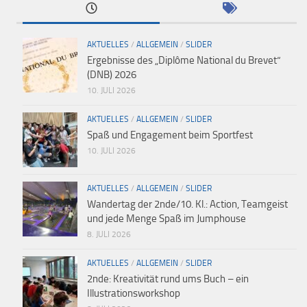
AKTUELLES
/
ALLGEMEIN
/
SLIDER
Ergebnisse des „Diplôme National du Brevet“
(DNB) 2026
10. JULI 2026
AKTUELLES
/
ALLGEMEIN
/
SLIDER
Spaß und Engagement beim Sportfest
10. JULI 2026
AKTUELLES
/
ALLGEMEIN
/
SLIDER
Wandertag der 2nde/10. Kl.: Action, Teamgeist
und jede Menge Spaß im Jumphouse
8. JULI 2026
AKTUELLES
/
ALLGEMEIN
/
SLIDER
2nde: Kreativität rund ums Buch – ein
Illustrationsworkshop