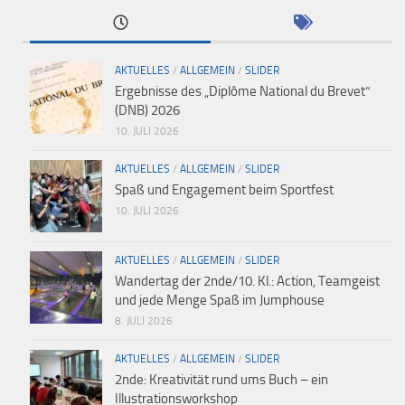
AKTUELLES
/
ALLGEMEIN
/
SLIDER
Ergebnisse des „Diplôme National du Brevet“
(DNB) 2026
10. JULI 2026
AKTUELLES
/
ALLGEMEIN
/
SLIDER
Spaß und Engagement beim Sportfest
10. JULI 2026
AKTUELLES
/
ALLGEMEIN
/
SLIDER
Wandertag der 2nde/10. Kl.: Action, Teamgeist
und jede Menge Spaß im Jumphouse
8. JULI 2026
AKTUELLES
/
ALLGEMEIN
/
SLIDER
2nde: Kreativität rund ums Buch – ein
Illustrationsworkshop