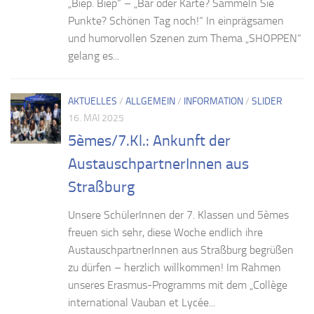
„Biep. Biep“ – „Bar oder Karte? Sammeln Sie
Punkte? Schönen Tag noch!“ In einprägsamen
und humorvollen Szenen zum Thema „SHOPPEN“
gelang es...
AKTUELLES
/
ALLGEMEIN
/
INFORMATION
/
SLIDER
16. MAI 2025
5èmes/7.Kl.: Ankunft der
AustauschpartnerInnen aus
Straßburg
Unsere SchülerInnen der 7. Klassen und 5èmes
freuen sich sehr, diese Woche endlich ihre
AustauschpartnerInnen aus Straßburg begrüßen
zu dürfen – herzlich willkommen! Im Rahmen
unseres Erasmus-Programms mit dem „Collège
international Vauban et Lycée...