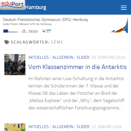
DFG-LFA Hamburg
Zum Inhalt springen
SCHLAGWÖRTER:
5ÈME
AKTUELLES
/
ALLGEMEIN
/
SLIDER
20. FEBRUAR 2026
Vom Klassenzimmer in die Antarktis
Im Rahmen einer Live-Schaltung in die Antarktis
lernten die Schüler:innen der 7. Klasse und der
Klasse 5B das Leben der Forscher an Bord der
„Malizia Explorer“ und der „Why“, dem Segelschiff
des wissenschaftlichen Forschungsprogramms...
AKTUELLES
/
ALLGEMEIN
/
SLIDER
22. JANUAR 2026