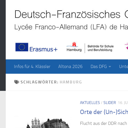
Zum Inhalt springen
Infos für 4. Klässler
Altona 2026
Das DFG
Unte
SCHLAGWÖRTER:
HAMBURG
AKTUELLES
/
SLIDER
16. J
Orte der (Un-)Sic
Flucht aus der DDR nach 