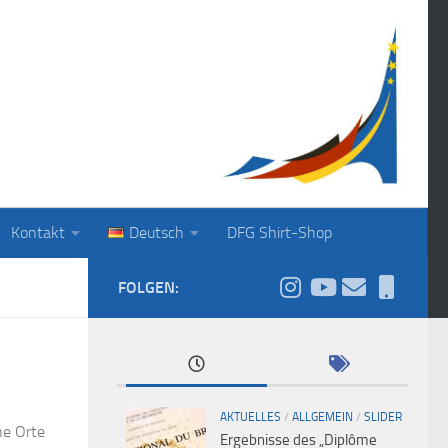
Kontakt
Deutsch
DFG Shirt-Shop
FOLGEN:
AKTUELLES
/
ALLGEMEIN
/
SLIDER
he Orte
Ergebnisse des „Diplôme