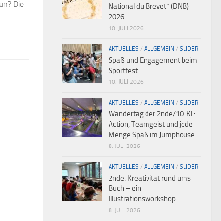
un? Die
National du Brevet“ (DNB)
2026
10. JULI 2026
AKTUELLES
/
ALLGEMEIN
/
SLIDER
Spaß und Engagement beim
Sportfest
10. JULI 2026
AKTUELLES
/
ALLGEMEIN
/
SLIDER
Wandertag der 2nde/10. Kl.:
Action, Teamgeist und jede
Menge Spaß im Jumphouse
8. JULI 2026
AKTUELLES
/
ALLGEMEIN
/
SLIDER
2nde: Kreativität rund ums
Buch – ein
Illustrationsworkshop
8. JULI 2026