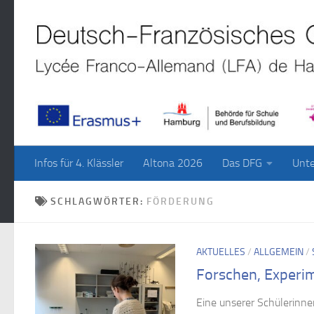
Zum Inhalt springen
Infos für 4. Klässler
Altona 2026
Das DFG
Unte
SCHLAGWÖRTER:
FÖRDERUNG
AKTUELLES
/
ALLGEMEIN
/
Forschen, Experi
Eine unserer Schülerinn