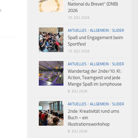
National du Brevet“ (DNB)
n
2026
10. JULI 2026
AKTUELLES
/
ALLGEMEIN
/
SLIDER
Spaß und Engagement beim
Sportfest
10. JULI 2026
AKTUELLES
/
ALLGEMEIN
/
SLIDER
Wandertag der 2nde/10. Kl.:
Action, Teamgeist und jede
Menge Spaß im Jumphouse
8. JULI 2026
AKTUELLES
/
ALLGEMEIN
/
SLIDER
2nde: Kreativität rund ums
Buch – ein
Illustrationsworkshop
8. JULI 2026