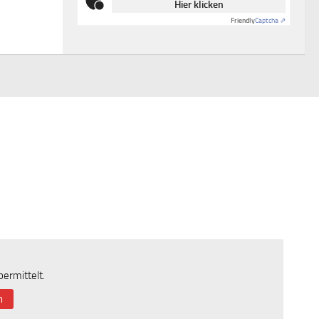
Hier klicken
Friendly
Captcha ⇗
ermittelt.
n