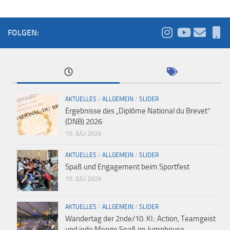
FOLGEN:
AKTUELLES
/
ALLGEMEIN
/
SLIDER
Ergebnisse des „Diplôme National du Brevet“
(DNB) 2026
10. JULI 2026
AKTUELLES
/
ALLGEMEIN
/
SLIDER
Spaß und Engagement beim Sportfest
10. JULI 2026
AKTUELLES
/
ALLGEMEIN
/
SLIDER
Wandertag der 2nde/10. Kl.: Action, Teamgeist
und jede Menge Spaß im Jumphouse