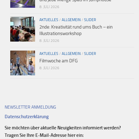
8. JULI 2026
AKTUELLES
/
ALLGEMEIN
/
SLIDER
2nde: Kreativität rund ums Buch – ein
Illustrationsworkshop
8. JULI 2026
AKTUELLES
/
ALLGEMEIN
/
SLIDER
Filmwoche am DFG
8. JULI 2026
NEWSLETTER ANMELDUNG
Datenschutzerklärung
Sie möchten über aktuelle Neuigkeiten informiert werden?
Tragen Sie Ihre E-Mail-Adresse hier ein: