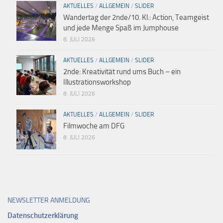
AKTUELLES
/
ALLGEMEIN
/
SLIDER
Wandertag der 2nde/10. Kl.: Action, Teamgeist
und jede Menge Spaß im Jumphouse
8. JULI 2026
AKTUELLES
/
ALLGEMEIN
/
SLIDER
2nde: Kreativität rund ums Buch – ein
Illustrationsworkshop
8. JULI 2026
AKTUELLES
/
ALLGEMEIN
/
SLIDER
Filmwoche am DFG
8. JULI 2026
NEWSLETTER ANMELDUNG
Datenschutzerklärung