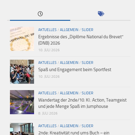
AKTUELLES
/
ALLGEMEIN
/
SLIDER
Ergebnisse des „Diplôme National du Brevet“
(DNB) 2026
10. JULI 2026
AKTUELLES
/
ALLGEMEIN
/
SLIDER
Spaß und Engagement beim Sportfest
10. JULI 2026
AKTUELLES
/
ALLGEMEIN
/
SLIDER
Wandertag der 2nde/10. Kl.: Action, Teamgeist
und jede Menge Spaß im Jumphouse
8. JULI 2026
AKTUELLES
/
ALLGEMEIN
/
SLIDER
2nde: Kreativität rund ums Buch – ein