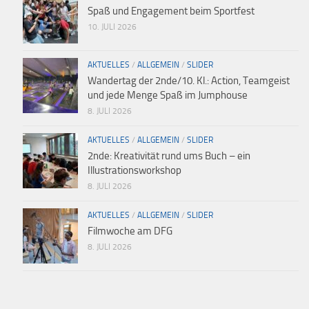
Spaß und Engagement beim Sportfest
10. JULI 2026
AKTUELLES
/
ALLGEMEIN
/
SLIDER
Wandertag der 2nde/10. Kl.: Action, Teamgeist
und jede Menge Spaß im Jumphouse
8. JULI 2026
AKTUELLES
/
ALLGEMEIN
/
SLIDER
2nde: Kreativität rund ums Buch – ein
Illustrationsworkshop
8. JULI 2026
AKTUELLES
/
ALLGEMEIN
/
SLIDER
Filmwoche am DFG
8. JULI 2026