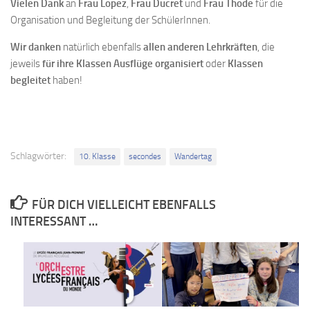
Vielen Dank
an
Frau Lopez
,
Frau Ducret
und
Frau Thode
für die
Organisation und Begleitung der SchülerInnen.
Wir danken
natürlich ebenfalls
allen anderen Lehrkräften
, die
jeweils
für ihre Klassen Ausflüge organisiert
oder
Klassen
begleitet
haben!
Schlagwörter:
10. Klasse
secondes
Wandertag
FÜR DICH VIELLEICHT EBENFALLS
INTERESSANT …