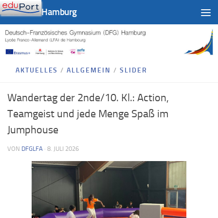
DFG-LFA Hamburg
Zum Inhalt springen
AKTUELLES
/
ALLGEMEIN
/
SLIDER
Wandertag der 2nde/10. Kl.: Action,
Teamgeist und jede Menge Spaß im
Jumphouse
VON
DFGLFA
·
8. JULI 2026