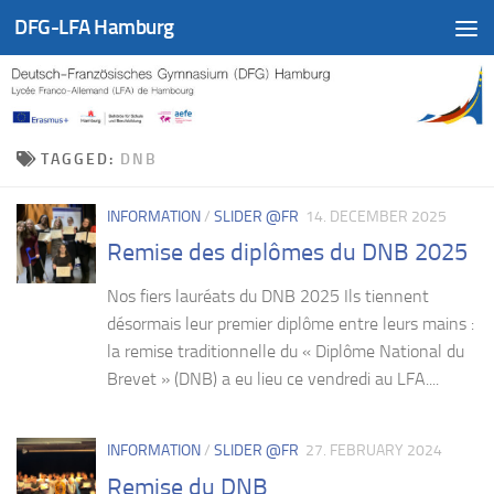
DFG-LFA Hamburg
Skip to content
TAGGED:
DNB
INFORMATION
/
SLIDER @FR
14. DECEMBER 2025
Remise des diplômes du DNB 2025
Nos fiers lauréats du DNB 2025 Ils tiennent
désormais leur premier diplôme entre leurs mains :
la remise traditionnelle du « Diplôme National du
Brevet » (DNB) a eu lieu ce vendredi au LFA....
INFORMATION
/
SLIDER @FR
27. FEBRUARY 2024
Remise du DNB