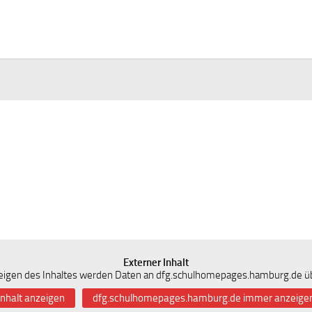
Externer Inhalt
igen des Inhaltes werden Daten an dfg.schulhomepages.hamburg.de üb
Inhalt anzeigen
dfg.schulhomepages.hamburg.de immer anzeige