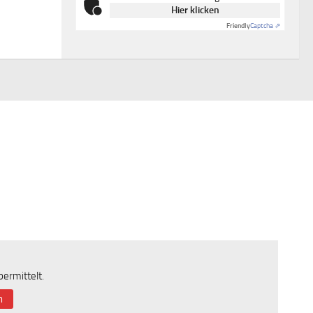
Hier klicken
Friendly
Captcha ⇗
ermittelt.
n