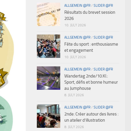
ALLGEMEIN @FR
/
SLIDER @FR
Résultats du brevet session
2026
10. JULY 2026
ALLGEMEIN @FR
/
SLIDER @FR
Fête du sport : enthousiasme
et engagement
10. JULY 2026
ALLGEMEIN @FR
/
SLIDER @FR
Wandertag 2nde/10.Kl.:
Sport, défis et bonne humeur
au Jumphouse
8. JULY 2026
ALLGEMEIN @FR
/
SLIDER @FR
2nde: Créer autour des livres :
un atelier d’illustration
8. JULY 2026