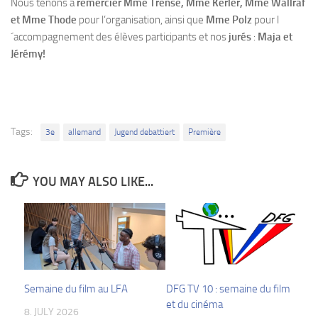
Nous tenons à
remercier Mme Trense, Mme Kerler, Mme Wallraf
et Mme Thode
pour l’organisation, ainsi que
Mme Polz
pour l
´accompagnement des élèves participants et nos
jurés
:
Maja et
Jérémy!
Tags:
3e
allemand
Jugend debattiert
Première
YOU MAY ALSO LIKE...
Semaine du film au LFA
DFG TV 10 : semaine du film
et du cinéma
8. JULY 2026