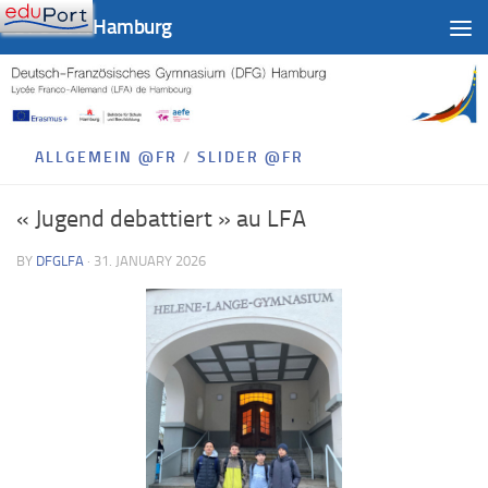
DFG-LFA Hamburg
Skip to content
ALLGEMEIN @FR
/
SLIDER @FR
« Jugend debattiert » au LFA
BY
DFGLFA
·
31. JANUARY 2026