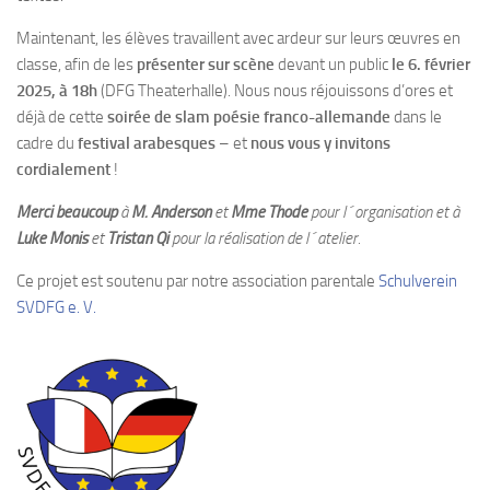
Maintenant, les élèves travaillent avec ardeur sur leurs œuvres en
classe, afin de les
présenter sur scène
devant un public
le 6. février
2025, à 18h
(DFG Theaterhalle). Nous nous réjouissons d’ores et
déjà de cette
soirée de slam poésie franco-allemande
dans le
cadre du
festival arabesques
– et
nous vous y invitons
cordialement
!
Merci beaucoup
à
M. Anderson
et
Mme Thode
pour l´organisation et à
Luke Monis
et
Tristan Qi
pour la réalisation de l´atelier.
Ce projet est soutenu par notre association parentale
Schulverein
SVDFG e. V.