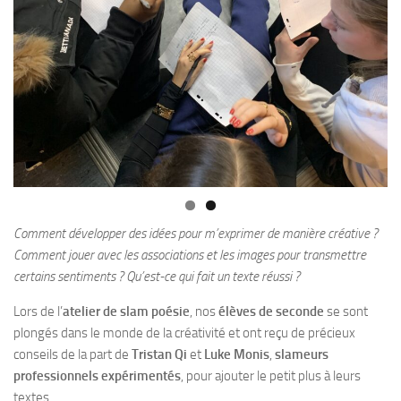
Comment développer des idées pour m’exprimer de manière créative ?
Comment jouer avec les associations et les images pour transmettre
certains sentiments ? Qu’est-ce qui fait un texte réussi ?
Lors de l’
atelier de slam poésie
, nos
élèves de seconde
se sont
plongés dans le monde de la créativité et ont reçu de précieux
conseils de la part de
Tristan Qi
et
Luke Monis
,
slameurs
professionnels expérimentés
, pour ajouter le petit plus à leurs
textes.