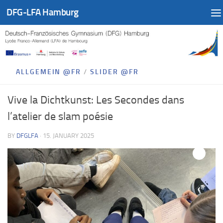
DFG-LFA Hamburg
Skip to content
ALLGEMEIN @FR
/
SLIDER @FR
Vive la Dichtkunst: Les Secondes dans
l’atelier de slam poésie
BY
DFGLFA
·
15. JANUARY 2025