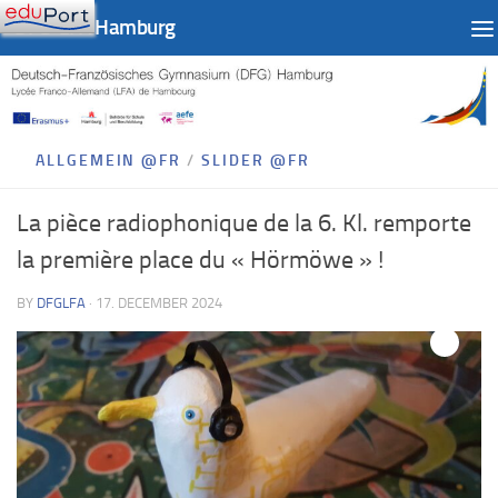
DFG-LFA Hamburg
Skip to content
ALLGEMEIN @FR
/
SLIDER @FR
La pièce radiophonique de la 6. Kl. remporte
la première place du « Hörmöwe » !
BY
DFGLFA
·
17. DECEMBER 2024