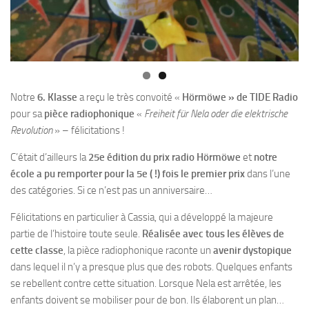
Notre
6. Klasse
a reçu le très convoité «
Hörmöwe » de TIDE Radio
pour sa
pièce radiophonique
«
Freiheit für Nela oder die elektrische
Revolution
» – félicitations !
C’était d’ailleurs la
25e édition du prix radio Hörmöwe
et
notre
école a pu remporter pour la 5e ( !) fois le premier prix
dans l’une
des catégories. Si ce n’est pas un anniversaire…
Félicitations en particulier à Cassia, qui a développé la majeure
partie de l’histoire toute seule.
Réalisée avec tous les élèves de
cette classe
, la pièce radiophonique raconte un
avenir dystopique
dans lequel il n’y a presque plus que des robots. Quelques enfants
se rebellent contre cette situation. Lorsque Nela est arrêtée, les
enfants doivent se mobiliser pour de bon. Ils élaborent un plan…