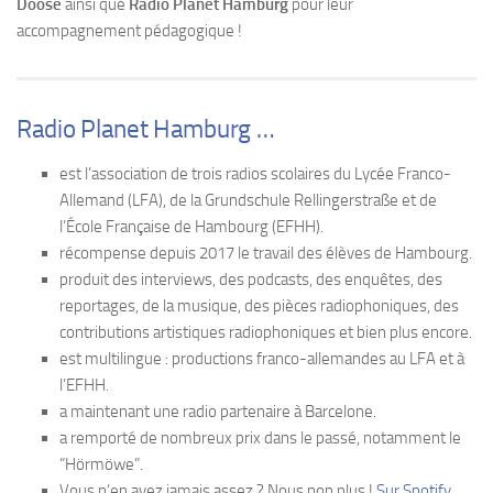
Doose
ainsi que
Radio Planet Hamburg
pour leur
accompagnement pédagogique !
Radio Planet Hamburg …
est l’association de trois radios scolaires du Lycée Franco-
Allemand (LFA), de la Grundschule Rellingerstraße et de
l’École Française de Hambourg (EFHH).
récompense depuis 2017 le travail des élèves de Hambourg.
produit des interviews, des podcasts, des enquêtes, des
reportages, de la musique, des pièces radiophoniques, des
contributions artistiques radiophoniques et bien plus encore.
est multilingue : productions franco-allemandes au LFA et à
l’EFHH.
a maintenant une radio partenaire à Barcelone.
a remporté de nombreux prix dans le passé, notamment le
“Hörmöwe”.
Vous n’en avez jamais assez ? Nous non plus !
Sur Spotify,