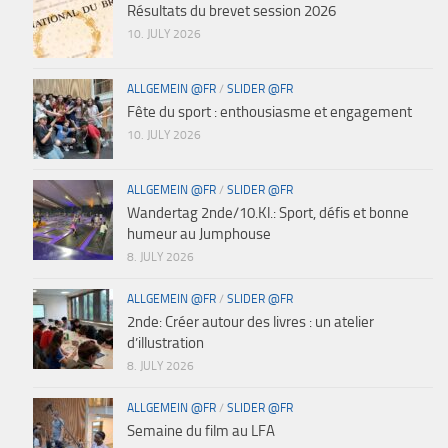
Résultats du brevet session 2026
10. JULY 2026
ALLGEMEIN @FR
/
SLIDER @FR
Fête du sport : enthousiasme et engagement
10. JULY 2026
ALLGEMEIN @FR
/
SLIDER @FR
Wandertag 2nde/10.Kl.: Sport, défis et bonne
humeur au Jumphouse
8. JULY 2026
ALLGEMEIN @FR
/
SLIDER @FR
2nde: Créer autour des livres : un atelier
d’illustration
8. JULY 2026
ALLGEMEIN @FR
/
SLIDER @FR
Semaine du film au LFA