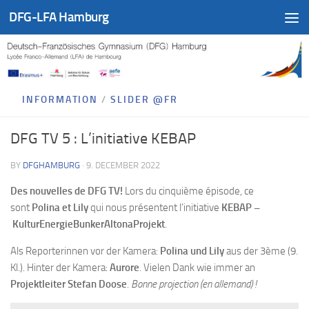
DFG-LFA Hamburg
Skip to content
INFORMATION
/
SLIDER @FR
DFG TV 5 : L’initiative KEBAP
BY
DFGHAMBURG
·
9. DECEMBER 2022
Des nouvelles de DFG TV!
Lors du cinquième épisode, ce
sont
Polina et Lily
qui nous présentent l’initiative
KEBAP –
KulturEnergieBunkerAltonaProjekt
.
Als Reporterinnen vor der Kamera:
Polina und Lily
aus der 3ème (9.
Kl.). Hinter der Kamera:
Aurore
. Vielen Dank wie immer an
Projektleiter Stefan Doose
.
Bonne projection (en allemand) !