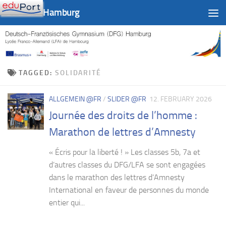
DFG-LFA Hamburg
Skip to content
TAGGED:
SOLIDARITÉ
ALLGEMEIN @FR
/
SLIDER @FR
12. FEBRUARY 2026
Journée des droits de l’homme :
Marathon de lettres d’Amnesty
« Écris pour la liberté ! » Les classes 5b, 7a et
d’autres classes du DFG/LFA se sont engagées
dans le marathon des lettres d’Amnesty
International en faveur de personnes du monde
entier qui...