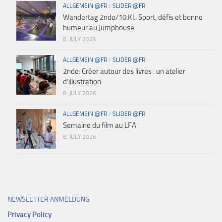
ALLGEMEIN @FR
/
SLIDER @FR
Wandertag 2nde/10.Kl.: Sport, défis et bonne
humeur au Jumphouse
8. JULY 2026
ALLGEMEIN @FR
/
SLIDER @FR
2nde: Créer autour des livres : un atelier
d’illustration
8. JULY 2026
ALLGEMEIN @FR
/
SLIDER @FR
Semaine du film au LFA
8. JULY 2026
NEWSLETTER ANMELDUNG
Privacy Policy