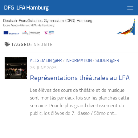
DFG-LFA Hamburg
Skip to content
TAGGED:
NEUNTE
ALLGEMEIN @FR
/
INFORMATION
/
SLIDER @FR
26. JUNE 2025
Représentations théâtrales au LFA
Les élèves des cours de théâtre et de musique
sont montés par deux fois sur les planches cette
semaine. Pour le plus grand divertissement du
public, les élèves de 7. Klasse / 5ème ont...