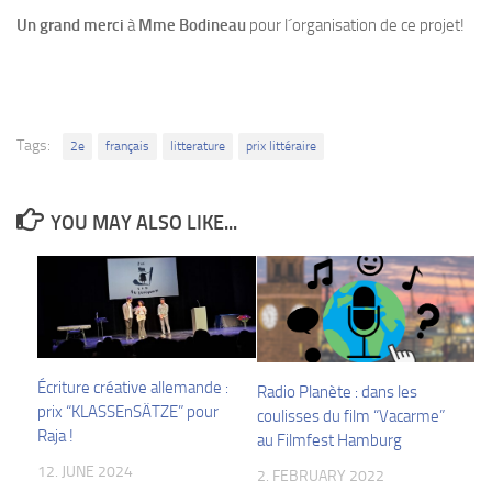
Un grand merci
à
Mme Bodineau
pour l´organisation de ce projet!
Tags:
2e
français
litterature
prix littéraire
YOU MAY ALSO LIKE...
Écriture créative allemande :
Radio Planète : dans les
prix “KLASSEnSÄTZE” pour
coulisses du film “Vacarme”
Raja !
au Filmfest Hamburg
12. JUNE 2024
2. FEBRUARY 2022