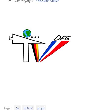
Chef de projet :
Monsieur Doose
Tags:
3e
DFG TV
projet